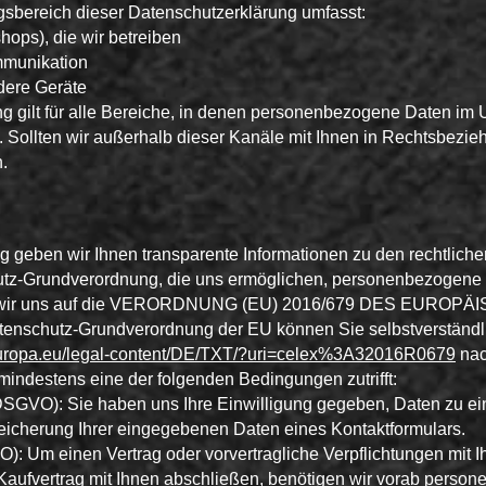
gsbereich dieser Datenschutzerklärung umfasst:
shops), die wir betreiben
mmunikation
dere Geräte
ng gilt für alle Bereiche, in denen personenbezogene Daten i
n. Sollten wir außerhalb dieser Kanäle mit Ihnen in Rechtsbezie
.
g geben wir Ihnen transparente Informationen zu den rechtliche
tz-Grundverordnung, die uns ermöglichen, personenbezogene D
ehen wir uns auf die VERORDNUNG (EU) 2016/679 DES EU
tenschutz-Grundverordnung der EU können Sie selbstverständ
x.europa.eu/legal-content/DE/TXT/?uri=celex%3A32016R0679
nac
mindestens eine der folgenden Bedingungen zutrifft:
. a DSGVO): Sie haben uns Ihre Einwilligung gegeben, Daten zu
peicherung Ihrer eingegebenen Daten eines Kontaktformulars.
VO): Um einen Vertrag oder vorvertragliche Verpflichtungen mit Ih
Kaufvertrag mit Ihnen abschließen, benötigen wir vorab perso