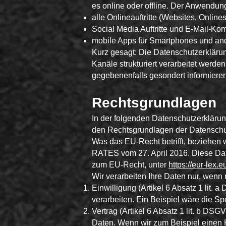
es online oder offline. Der Anwendun
alle Onlineauftritte (Websites, Online
Social Media Auftritte und E-Mail-Ko
mobile Apps für Smartphones und an
Kurz gesagt: Die Datenschutzerkläru
Kanäle strukturiert verarbeitet werde
gegebenenfalls gesondert informieren
Rechtsgrundlagen
In der folgenden Datenschutzerklärun
den Rechtsgrundlagen der Datenschu
Was das EU-Recht betrifft, bezi
RATES vom 27. April 2016. Diese Da
zum EU-Recht, unter
https://eur-le
Wir verarbeiten Ihre Daten nur, wenn 
Einwilligung (Artikel 6 Absatz 1 lit
verarbeiten. Ein Beispiel wäre die S
Vertrag (Artikel 6 Absatz 1 lit. b DSG
Daten. Wenn wir zum Beispiel einen 