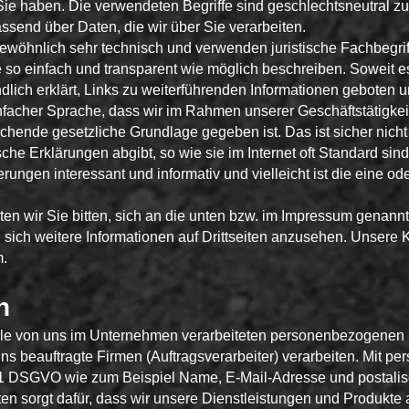
ie haben. Die verwendeten Begriffe sind geschlechtsneutral zu
ssend über Daten, die wir über Sie verarbeiten.
ewöhnlich sehr technisch und verwenden juristische Fachbegrif
so einfach und transparent wie möglich beschreiben. Soweit es 
dlich erklärt, Links zu weiterführenden Informationen geboten 
einfacher Sprache, dass wir im Rahmen unserer Geschäftstätig
chende gesetzliche Grundlage gegeben ist. Das ist sicher nich
sche Erklärungen abgibt, so wie sie im Internet oft Standard si
erungen interessant und informativ und vielleicht ist die eine od
n wir Sie bitten, sich an die unten bzw. im Impressum genannt
sich weitere Informationen auf Drittseiten anzusehen. Unsere 
m.
h
alle von uns im Unternehmen verarbeiteten personenbezogenen D
s beauftragte Firmen (Auftragsverarbeiter) verarbeiten. Mit 
. 1 DSGVO wie zum Beispiel Name, E-Mail-Adresse und postalisc
n sorgt dafür, dass wir unsere Dienstleistungen und Produkte