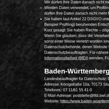
Wir dürfen Ihre Daten danach nicht m
Werden Daten verwendet, um Profiling
dürfen Ihre Daten danach nicht mehr f
Sie haben laut Artikel 22 DSGVO unte
Beispiel Profiling) beruhenden Ents
Kurz gesagt: Sie haben Rechte – zöger
Wenn Sie glauben, dass die Verarbeit
sonst einer Weise verletzt worden sin
Datenschutzbehörde, deren Website 
Datenschutzbeauftragten. Für nähere
Informationsfreiheit (BfDI)
wenden. Für
Baden-Württemberg
Landesbeauftragter für Datenschutz: D
Adresse: Königstraße 10a, 70173 Stut
Telefonnr.: 07 11/61 55 41-0
E-Mail-Adresse: poststelle@lfdi.bwl.
Website:
https://www.baden-wuerttem