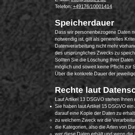
Telefon:
+49176/10001414
Speicherdauer
Dass wir personenbezogene Daten nur 
notwendig ist, gilt als generelles Kr
Datenverarbeitung nicht mehr vorhande
des ursprüngliches Zwecks zu speich
Sollten Sie die Löschung Ihrer Daten
möglich und soweit keine Pflicht zur 
Über die konkrete Dauer der jeweilige
Rechte laut Datens
Laut Artikel 13 DSGVO stehen Ihnen d
Sie haben laut Artikel 15 DSGVO ein A
darauf eine Kopie der Daten zu erhal
zu welchem Zweck wir die Verarbeitu
die Kategorien, also die Arten von Da
wer diese Daten erhält und wenn die D